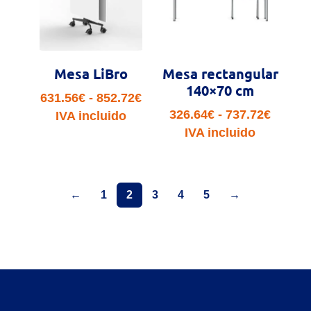
Mesa LiBro
Mesa rectangular
140×70 cm
Rango
631.56
€
-
852.72
€
Rango
326.64
€
-
737.72
€
de
IVA incluido
de
IVA incluido
precios:
precio
desde
desde
631.56€
326.64
hasta
←
1
2
3
4
5
→
hasta
852.72€
737.72