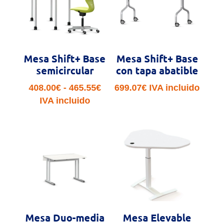
1,075.11€
1,264
Mesa Shift+ Base
Mesa Shift+ Base
semicircular
con tapa abatible
Rango
408.00
€
-
465.55
€
699.07
€
IVA incluido
de
IVA incluido
precios:
desde
408.00€
hasta
465.55€
Mesa Duo-media
Mesa Elevable