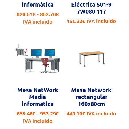
informática
Eléctrica 501-9
7W080 117
Rango
626.51
€
-
853.76
€
451.33
€
IVA incluido
de
IVA incluido
precios:
desde
626.51€
hasta
853.76€
Mesa NetWork
Mesa Network
Media
rectangular
informatica
160x80cm
Rango
658.46
€
-
953.29
€
449.10
€
IVA incluido
de
IVA incluido
precios: