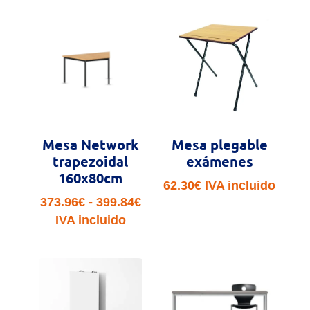
desde
658.46€
hasta
953.29€
Mesa Network
Mesa plegable
trapezoidal
exámenes
160x80cm
62.30
€
IVA incluido
Rango
373.96
€
-
399.84
€
de
IVA incluido
precios:
desde
373.96€
hasta
399.84€