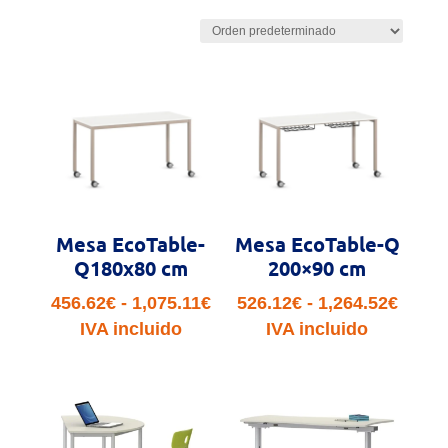
Mesa EcoTable-
Mesa EcoTable-Q
Q180x80 cm
200×90 cm
Rango
Rang
456.62
€
-
1,075.11
€
526.12
€
-
1,264.52
€
de
de
IVA incluido
IVA incluido
precios:
preci
desde
desd
456.62€
526.1
hasta
hasta