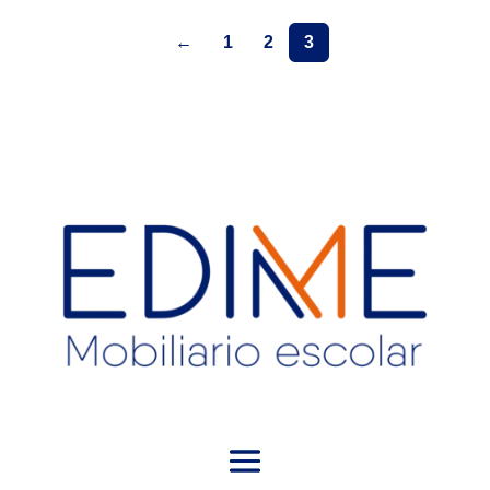
←
1
2
3