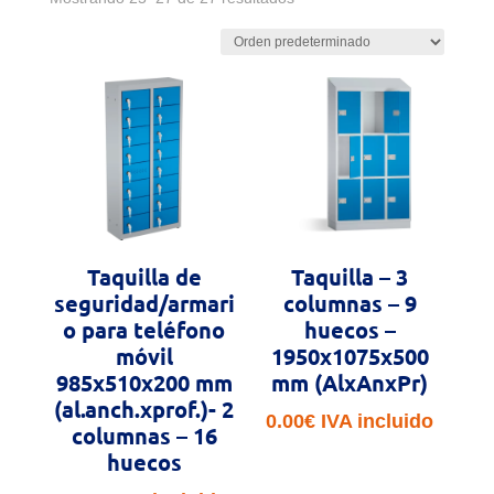
Taquilla de
Taquilla – 3
seguridad/armari
columnas – 9
o para teléfono
huecos –
móvil
1950x1075x500
985x510x200 mm
mm (AlxAnxPr)
(al.anch.xprof.)- 2
0.00
€
IVA incluido
columnas – 16
huecos