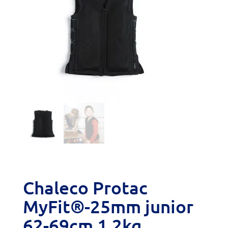
Chaleco Protac
MyFit®-25mm junior
62-69cm 1,2kg