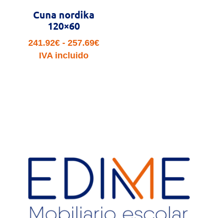
Cuna nordika
120×60
Rango
241.92
€
-
257.69
€
de
IVA incluido
precios:
desde
241.92€
hasta
257.69€