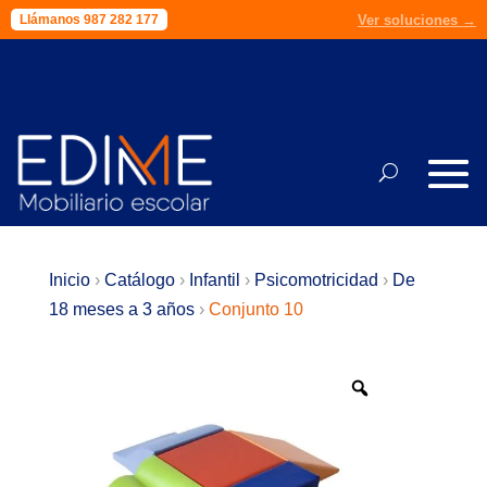
Ver soluciones →
Presupuesto →
Llámanos 987 282 177
Llámanos 987 282 177
Inicio
›
Catálogo
›
Infantil
›
Psicomotricidad
›
De
18 meses a 3 años
›
Conjunto 10