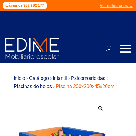
Ver soluciones →
Presupuesto →
Llámanos 987 282 177
Llámanos 987 282 177
Inicio
›
Catálogo
›
Infantil
›
Psicomotricidad
›
Piscinas de bolas
›
Piscina 200x200x45x20cm