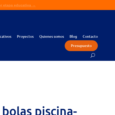
or etapa educativa →
ita presupuesto sin compromiso →
cativos
Proyectos
Quienes somos
Blog
Contacto
Presupuesto
bolas piscina-