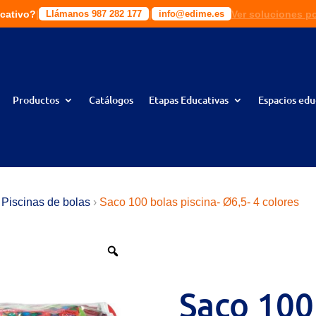
cativo?
|
|
|
|
Ver soluciones p
Solic
ciones a tu medida!
Llámanos 987 282 177
Llámanos 987 282 177
info@edime.es
info@edime.es
Productos
Catálogos
Etapas Educativas
Espacios edu
Piscinas de bolas
›
Saco 100 bolas piscina- Ø6,5- 4 colores
Saco 100 