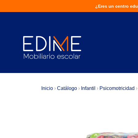
¿Eres un centro educativo?
¿Eres un centro edu
¡Solu
Inicio
›
Catálogo
›
Infantil
›
Psicomotricidad
›