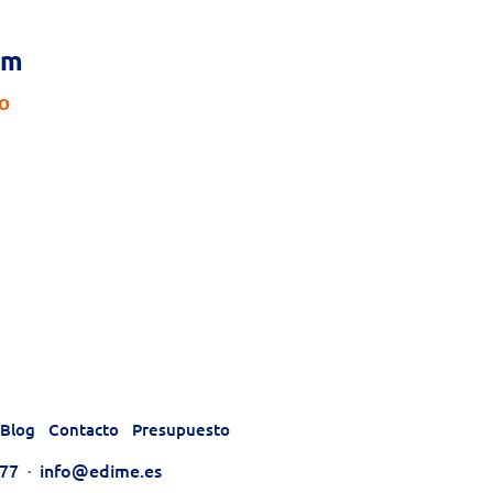
cm
do
Blog
Contacto
Presupuesto
177
·
info@edime.es