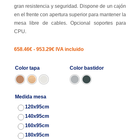
gran resistencia y seguridad. Dispone de un cajón
en el frente con apertura superior para mantener la
mesa libre de cables. Opcional soportes para
CPU.
Rango
658.46
€
-
953.29
€
IVA incluido
de
precios:
Color tapa
Color bastidor
desde
658.46€
hasta
Medida mesa
953.29€
120x95cm
140x95cm
160x95cm
180x95cm