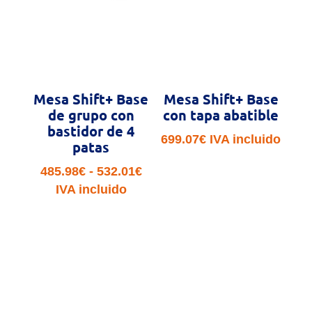
Mesa Shift+ Base
Mesa Shift+ Base
de grupo con
con tapa abatible
bastidor de 4
699.07
€
IVA incluido
patas
Rango
485.98
€
-
532.01
€
de
IVA incluido
precios:
desde
485.98€
hasta
532.01€