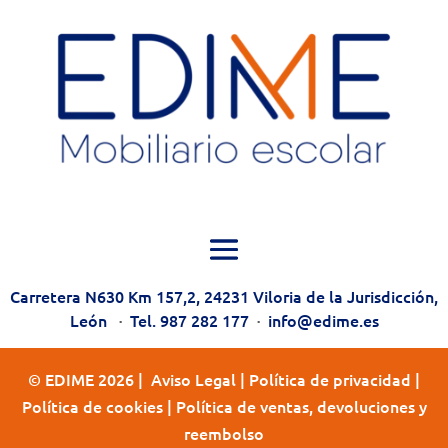
Carretera N630 Km 157,2, 24231 Viloria de la Jurisdicción,
León
·
Tel. 987 282 177
·
info@edime.es
© EDIME 2026 |
Aviso Legal
|
Política de privacidad
|
Política de cookies
|
Política de ventas, devoluciones y
reembolso