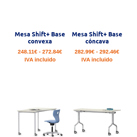
Mesa Shift+ Base
Mesa Shift+ Base
convexa
cóncava
Rango
Rango
248.11
€
-
272.84
€
282.99
€
-
292.46
€
de
de
IVA incluido
IVA incluido
precios:
precio
desde
desde
248.11€
282.99
hasta
hasta
272.84€
292.46