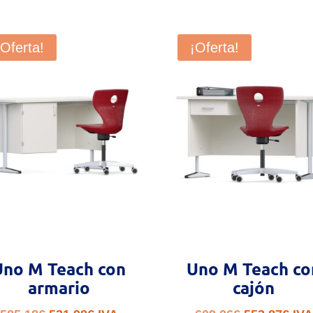
¡Oferta!
¡Oferta!
Uno M Teach con
Uno M Teach co
armario
cajón