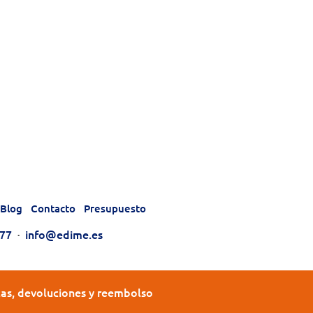
cio
al
87€.
Blog
Contacto
Presupuesto
177
·
info@edime.es
tas, devoluciones y reembolso