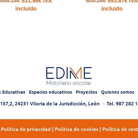
El
El
El
El
585.18
€
531.98
€
IVA
609.26
€
553.87
€
IVA
precio
precio
precio
pre
incluido
incluido
original
actual
original
actu
era:
es:
era:
es:
585.18€.
531.98€.
609.26€.
553.
s Educativas
Espacios educativos
Proyectos
Quienes somos
57,2, 24231 Viloria de la Jurisdicción, León
·
Tel. 987 282 
|
Política de privacidad
|
Política de cookies
|
Política de ven