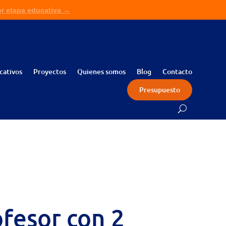
or etapa educativa →
ita presupuesto sin compromiso →
cativos
Proyectos
Quienes somos
Blog
Contacto
Presupuesto
fesor con 2