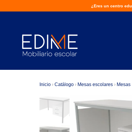
¿Eres un centro educativo?
¿Eres un centro edu
¡Solu
Inicio
›
Catálogo
›
Mesas escolares
›
Mesas 