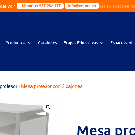
cativo?
|
|
|
|
Ver soluciones p
Solic
ciones a tu medida!
Llámanos 987 282 177
Llámanos 987 282 177
info@edime.es
info@edime.es
Productos
Catálogos
Etapas Educativas
Espacios edu
profesor
›
Mesa profesor con 2 cajones
Mesa pro