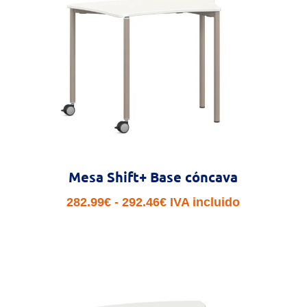
hasta
308.96€
Mesa Shift+ Base cóncava
Rango
282.99
€
-
292.46
€
IVA incluido
de
precios:
desde
282.99€
hasta