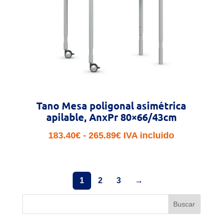
Tano Mesa poligonal asimétrica
apilable, AnxPr 80×66/43cm
Rango
183.40
€
-
265.89
€
IVA incluido
de
precios:
desde
1
2
3
→
183.40€
Buscar
hasta