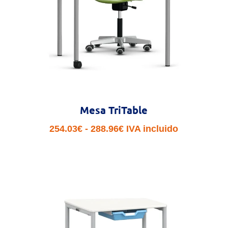
Mesa TriTable
Rango
254.03
€
-
288.96
€
IVA incluido
de
precios:
desde
254.03€
hasta
288.96€