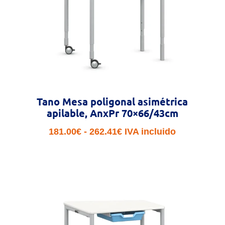
Tano Mesa poligonal asimétrica
apilable, AnxPr 70×66/43cm
Rango
181.00
€
-
262.41
€
IVA incluido
de
precios:
desde
181.00€
hasta
262.41€