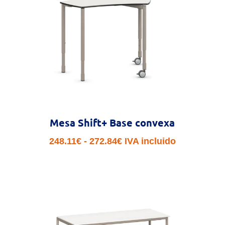
292.46€
Mesa Shift+ Base convexa
Rango
248.11
€
-
272.84
€
IVA incluido
de
precios:
desde
248.11€
hasta