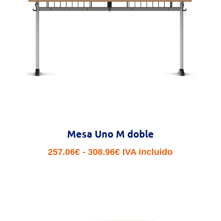
hasta
164.00€
Mesa Uno M doble
Rango
257.06
€
-
308.96
€
IVA incluido
de
precios:
desde
257.06€