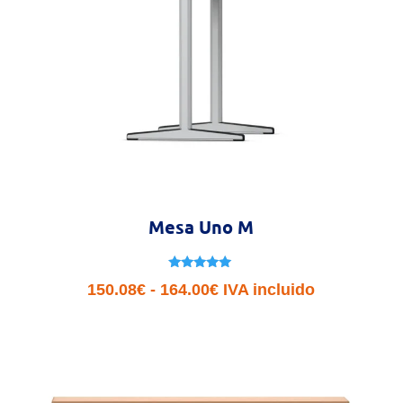
Mesa Uno M
Valorado
Rango
150.08
€
-
164.00
€
IVA incluido
con
5.00
de
de 5
precios:
desde
150.08€