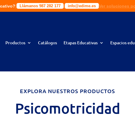
cativo?
|
|
|
|
Ver soluciones p
Solic
ciones a tu medida!
Llámanos 987 282 177
Llámanos 987 282 177
info@edime.es
info@edime.es
Productos
Catálogos
Etapas Educativas
Espacios edu
EXPLORA NUESTROS PRODUCTOS
Psicomotricidad