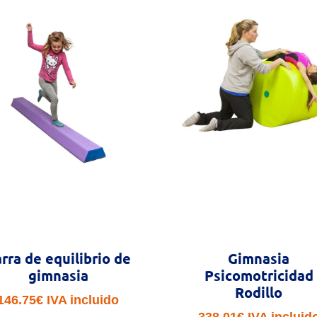
rra de equilibrio de
Gimnasia
gimnasia
Psicomotricidad
Rodillo
146.75
€
IVA incluido
338.01
€
IVA incluid