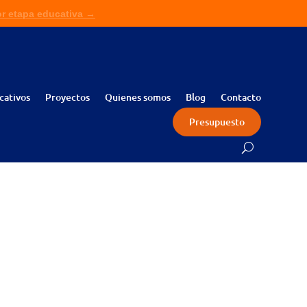
or etapa educativa →
ita presupuesto sin compromiso →
cativos
Proyectos
Quienes somos
Blog
Contacto
Presupuesto