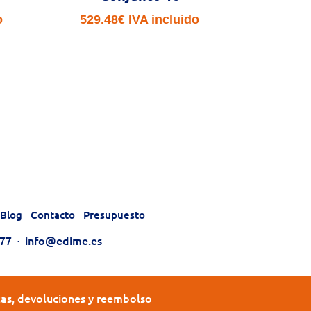
o
529.48
€
IVA incluido
Blog
Contacto
Presupuesto
177
·
info@edime.es
tas, devoluciones y reembolso