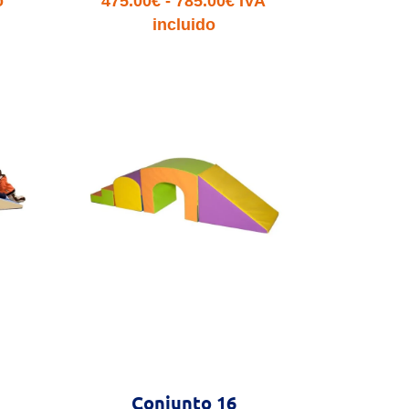
o
475.00
€
-
785.00
€
IVA
de
incluido
precios:
desde
475.00€
hasta
785.00€
Conjunto 16