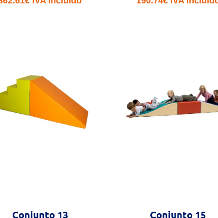
862.61
€
IVA incluido
190.74
€
IVA incluid
Conjunto 13
Conjunto 15