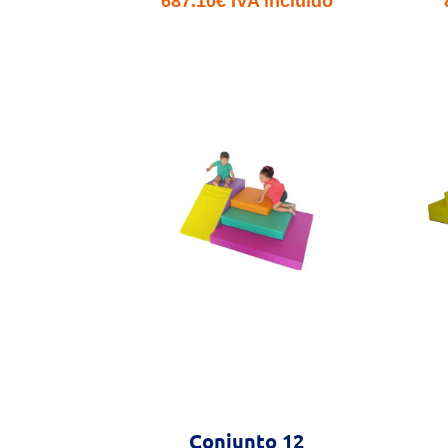
687.10
€
IVA incluido
Conjunto 12