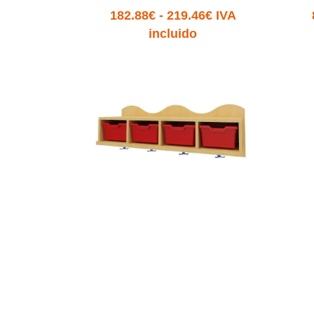
Rango
182.88
€
-
219.46
€
IVA
de
incluido
precios:
desde
182.88€
hasta
219.46€