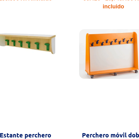
d
incluido
pr
d
58
ha
10
Estante perchero
Perchero móvil dob