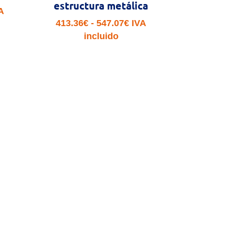
estructura metálica
ngo
A
Rango
413.36
€
-
547.07
€
IVA
de
incluido
cios:
precios:
sde
desde
5.32€
413.36€
sta
hasta
7.31€
547.07€