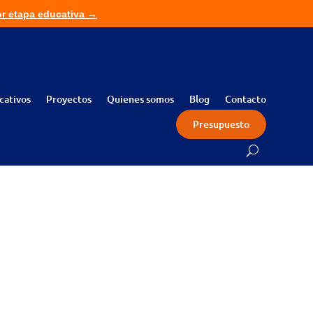
or etapa educativa →
ita presupuesto sin compromiso →
cativos
Proyectos
Quienes somos
Blog
Contacto
Presupuesto