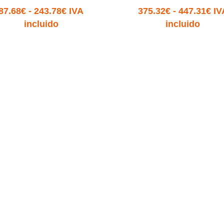
Rango
Ra
87.68
€
-
243.78
€
IVA
375.32
€
-
447.31
€
IV
de
de
incluido
incluido
precios:
pre
desde
de
87.68€
37
hasta
ha
243.78€
44