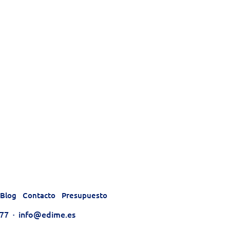
Blog
Contacto
Presupuesto
177
·
info@edime.es