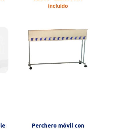
e
de
incluido
ecios:
precios:
esde
desde
.41€
91.96€
sta
hasta
,748.43€
212.96€
le
Perchero móvil con