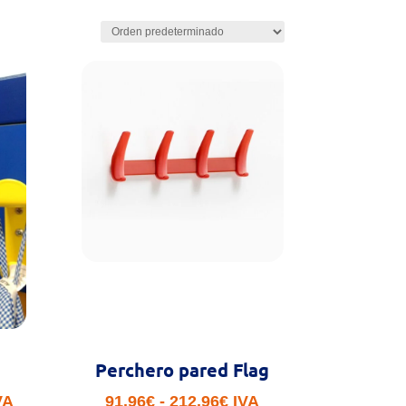
Perchero pared Flag
ango
Rango
VA
91.96
€
-
212.96
€
IVA