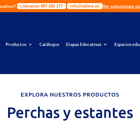
cativo?
|
|
|
|
Ver soluciones p
Solic
ciones a tu medida!
Llámanos 987 282 177
Llámanos 987 282 177
info@edime.es
info@edime.es
Productos
Catálogos
Etapas Educativas
Espacios edu
EXPLORA NUESTROS PRODUCTOS
Perchas y estantes