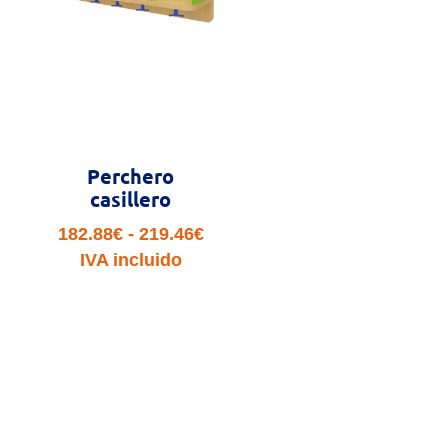
Perchero
casillero
Rango
182.88
€
-
219.46
€
de
IVA incluido
precios:
desde
182.88€
hasta
219.46€