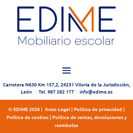
Carretera N630 Km 157,2, 24231 Viloria de la Jurisdicción,
León
·
Tel. 987 282 177
·
info@edime.es
© EDIME 2026 |
Aviso Legal
|
Política de privacidad
|
Política de cookies
|
Política de ventas, devoluciones y
reembolso