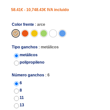
Rango
58.41
€
-
10,748.43
€
IVA incluido
de
precios:
Color frente
: arce
desde
58.41€
hasta
Tipo ganchos
: metálicos
10,748.43€
metálicos
polipropileno
Número ganchos
: 6
6
8
11
13