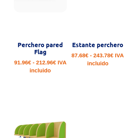
Perchero pared
Estante perchero
Flag
Rango
87.68
€
-
243.78
€
IVA
Rango
91.96
€
-
212.96
€
IVA
de
incluido
de
incluido
precios:
precios:
desde
desde
87.68€
91.96€
hasta
hasta
243.78€
212.96€