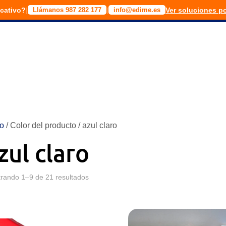
cativo?
|
|
Ver soluciones p
Llámanos 987 282 177
info@edime.es
Productos
Catálogos
Etapas Educativas
Espacios edu
io
/ Color del producto / azul claro
zul claro
rando 1–9 de 21 resultados