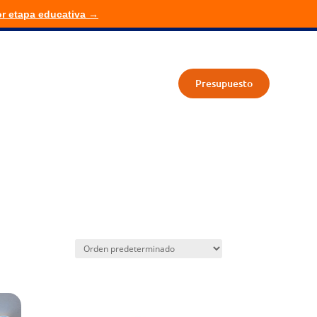
or etapa educativa →
cativos
Proyectos
Quienes somos
Blog
Contacto
Presupuesto