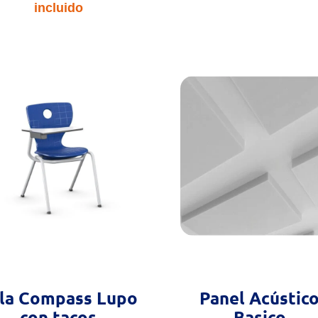
de
incluido
pre
precios:
de
desde
28
221.24€
ha
hasta
32
238.22€
lla Compass Lupo
Panel Acústic
con tacos
Basico