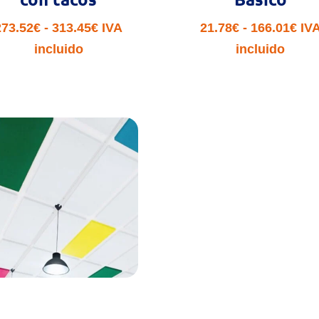
Rango
Ra
273.52
€
-
313.45
€
IVA
21.78
€
-
166.01
€
IV
de
de
incluido
incluido
precios:
pre
desde
des
273.52€
21.
hasta
has
313.45€
166