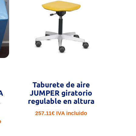
Taburete de aire
A
JUMPER giratorio
2
regulable en altura
257.11
€
IVA incluido
o