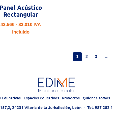
Panel Acústico
Rectangular
Rango
43.56
€
-
83.01
€
IVA
de
incluido
precios:
desde
43.56€
1
2
3
→
hasta
83.01€
s Educativas
Espacios educativos
Proyectos
Quienes somos
57,2, 24231 Viloria de la Jurisdicción, León
·
Tel. 987 282 