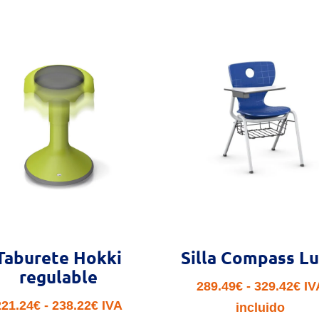
Taburete Hokki
Silla Compass L
regulable
Ra
289.49
€
-
329.42
€
IV
Rango
221.24
€
-
238.22
€
IVA
de
incluido