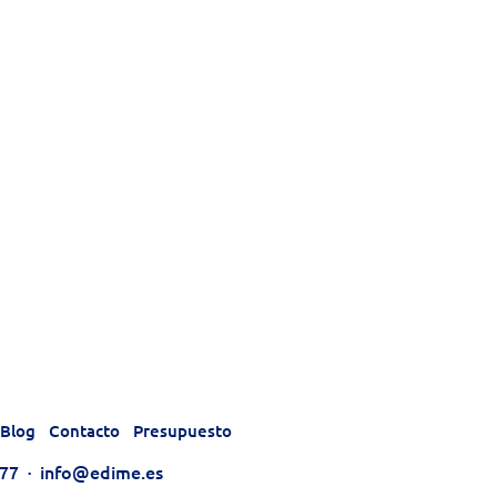
Blog
Contacto
Presupuesto
177
·
info@edime.es