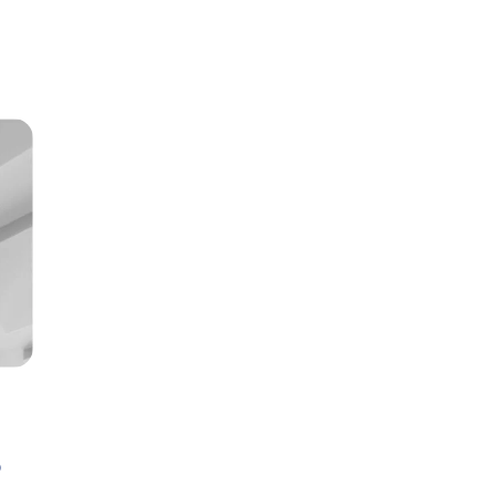
cios:
sde
9.49€
sta
9.42€
o