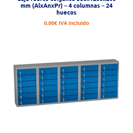
mm (AlxAnxPr) – 4 columnas – 24
huecos
0.00
€
IVA incluido