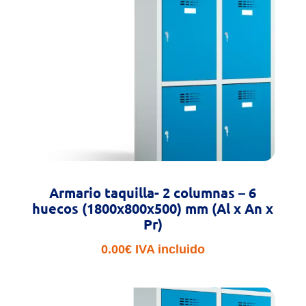
563.78€
hasta
626.68€
Armario taquilla- 2 columnas – 6
huecos (1800x800x500) mm (Al x An x
Pr)
0.00
€
IVA incluido