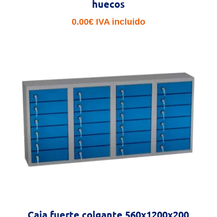
huecos
0.00
€
IVA incluido
Caja fuerte colgante 560x1200x200