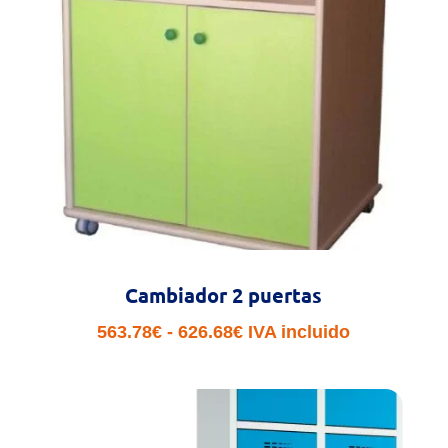
Cambiador 2 puertas
Rango
563.78
€
-
626.68
€
IVA incluido
de
precios:
desde