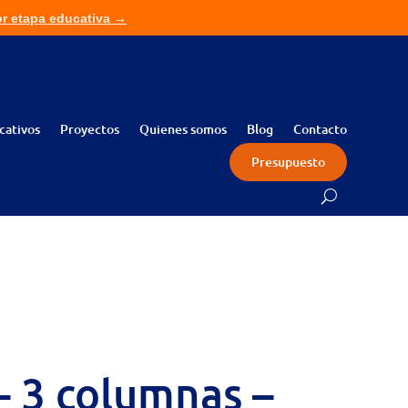
or etapa educativa →
ita presupuesto sin compromiso →
cativos
Proyectos
Quienes somos
Blog
Contacto
Presupuesto
– 3 columnas –