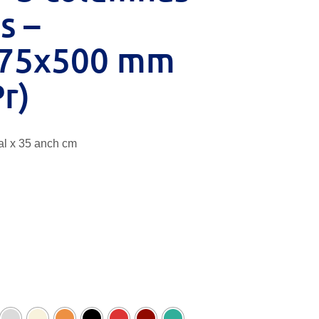
s –
75x500 mm
r)
al x 35 anch cm