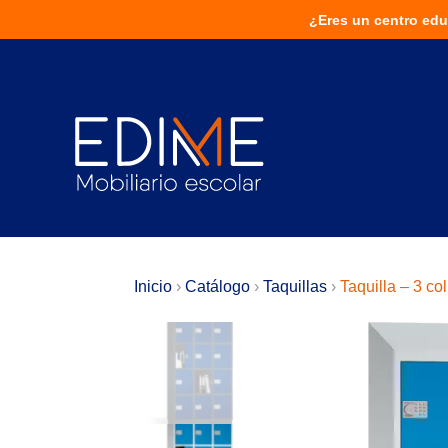
¿Eres un centro educativo?
¿Eres un centro edu
¡Solu
Inicio
›
Catálogo
›
Taquillas
›
Taquilla – 3 