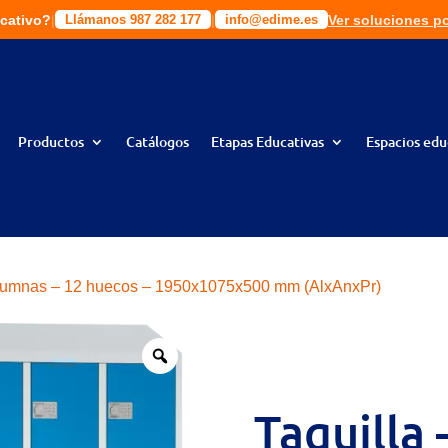
cativo?
|
|
|
|
Ver soluciones p
Solic
ciones a tu medida!
Llámanos 987 282 177
Llámanos 987 282 177
info@edime.es
info@edime.es
Productos
Catálogos
Etapas Educativas
Espacios edu
columnas – 12 huecos – 1950x1075x500 mm (AlxAnxPr)
Taquilla 