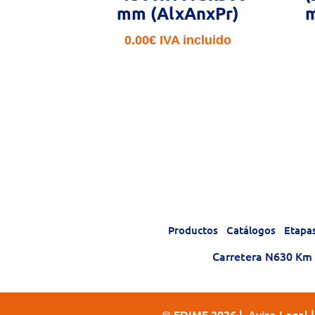
mm (AlxAnxPr)
m
0.00
€
IVA incluido
Productos
Catálogos
Etapa
Carretera N630 Km 1
© EDIME 2026 |
Aviso Legal