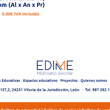
m (Al x An x Pr)
0.00
€
IVA incluido
s Educativas
Espacios educativos
Proyectos
Quienes somos
57,2, 24231 Viloria de la Jurisdicción, León
·
Tel. 987 282 
|
Política de privacidad
|
Política de cookies
|
Política de ven