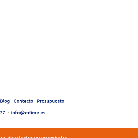
Blog
Contacto
Presupuesto
177
·
info@edime.es
tas, devoluciones y reembolso