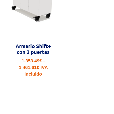
Armario Shift+
con 3 puertas
1,353.49
€
-
Rango
1,461.61
€
IVA
de
incluido
precios:
desde
1,353.49€
hasta
1,461.61€