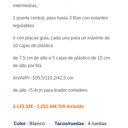
intermedias,
1 puerta central, para hasta 3 filas con estantes
regulables
o con placas guía, cada una para un máximo de
10 cajas de plástico
de 7,5 cm de alto o 5 cajas de plástico de 15 cm
de alto por fila
An/Al/Pr -105,5/110,2/42,5 cm
de alto +5,4cm para tirador corredero
Rango
1,143.32
€
-
1,251.44
€
IVA incluido
de
precios:
Color
: Blanco
Tacos/ruedas
: 4 ruedas