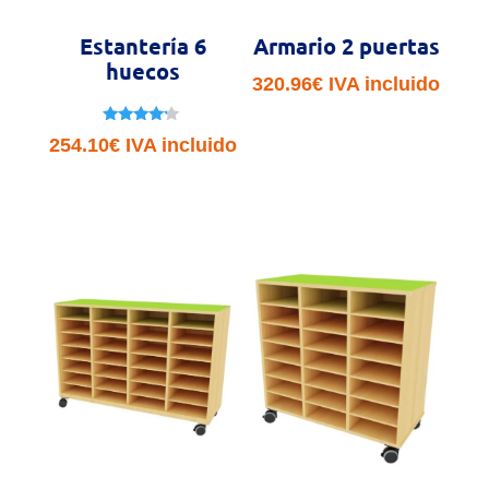
Estantería 6
Armario 2 puertas
huecos
320.96
€
IVA incluido
Valorado
254.10
€
IVA incluido
con
4.00
de 5