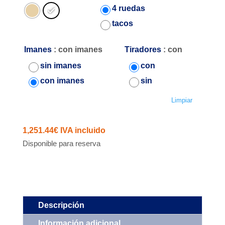
desde
4 ruedas
1,143.32€
tacos
hasta
1,251.44€
Imanes
: con imanes
Tiradores
: con
sin imanes
con
con imanes
sin
Limpiar
1,251.44
€
IVA incluido
Disponible para reserva
Descripción
Información adicional