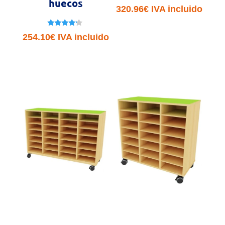
huecos
320.96
€
IVA incluido
Valorado
254.10
€
IVA incluido
con
4.00
de 5