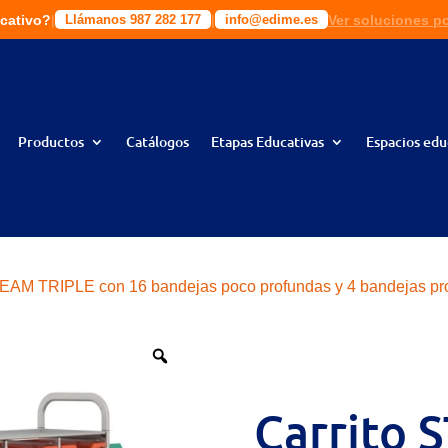
cativo?
|
|
|
|
Ver soluciones p
Solic
ciones a tu medida!
Llámanos 987 282 177
Llámanos 987 282 177
info@edime.es
info@edime.es
Productos
Catálogos
Etapas Educativas
Espacios edu
TEAM TRIPLE con 16 bandejas poco profundas y 4 bandejas pr
Carrito 