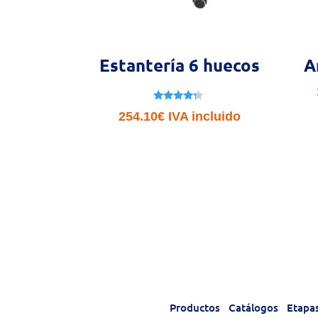
Estantería 6 huecos
A
Valorado
254.10
€
IVA incluido
con
4.00
de 5
Productos
Catálogos
Etapa