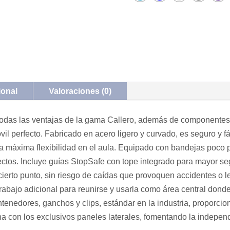
ional
Valoraciones (0)
odas las ventajas de la gama Callero, además de componentes o
vil perfecto. Fabricado en acero ligero y curvado, es seguro y f
la máxima flexibilidad en el aula. Equipado con bandejas poco 
os. Incluye guías StopSafe con tope integrado para mayor segu
ierto punto, sin riesgo de caídas que provoquen accidentes o le
trabajo adicional para reunirse y usarla como área central don
ntenedores, ganchos y clips, estándar en la industria, proporc
na con los exclusivos paneles laterales, fomentando la indepe