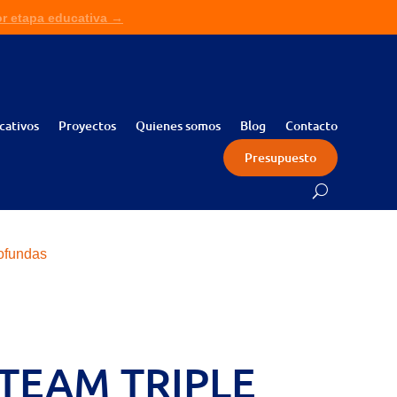
or etapa educativa →
ita presupuesto sin compromiso →
cativos
Proyectos
Quienes somos
Blog
Contacto
Presupuesto
ofundas
STEAM TRIPLE