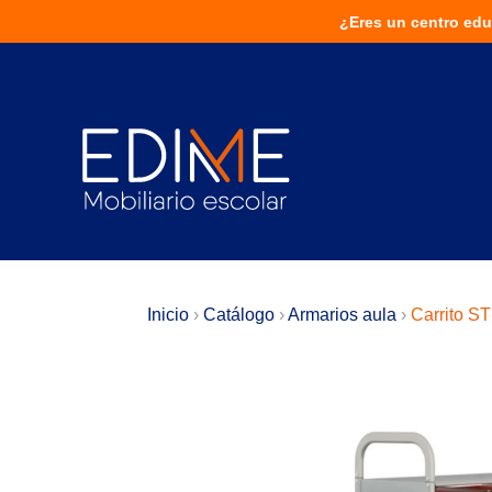
¿Eres un centro educativo?
¿Eres un centro edu
¡Solu
Inicio
›
Catálogo
›
Armarios aula
›
Carrito S