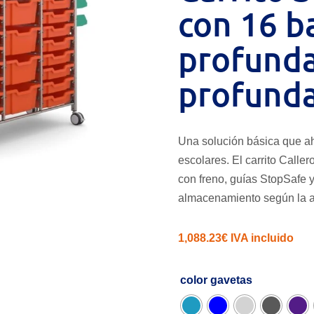
con 16 b
profunda
profund
Una solución básica que a
escolares. El carrito Call
con freno, guías StopSafe 
almacenamiento según la a
1,088.23
€
IVA incluido
color gavetas