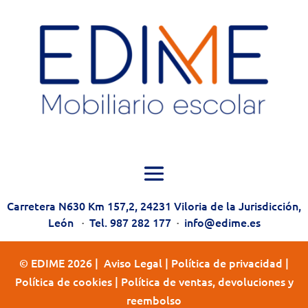
Carretera N630 Km 157,2, 24231 Viloria de la Jurisdicción,
León
·
Tel. 987 282 177
·
info@edime.es
© EDIME 2026 |
Aviso Legal
|
Política de privacidad
|
Política de cookies
|
Política de ventas, devoluciones y
reembolso