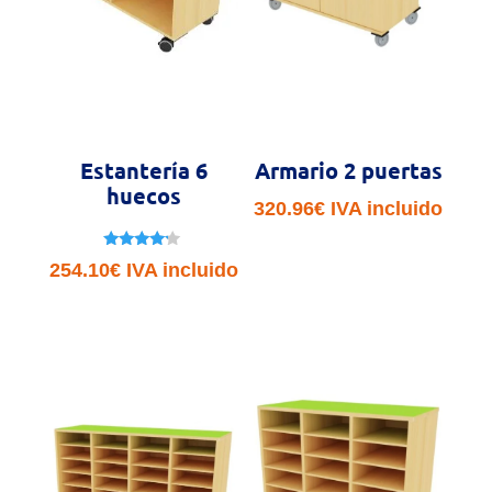
Estantería 6
Armario 2 puertas
huecos
320.96
€
IVA incluido
Valorado
254.10
€
IVA incluido
con
4.00
de 5