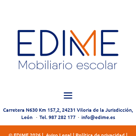
3,031.05€
Carretera N630 Km 157,2, 24231 Viloria de la Jurisdicción,
León
·
Tel. 987 282 177
·
info@edime.es
© EDIME 2026 |
Aviso Legal
|
Política de privacidad
|