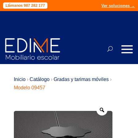
Ver soluciones →
Presupuesto →
Llámanos 987 282 177
Llámanos 987 282 177
Inicio
›
Catálogo
›
Gradas y tarimas móviles
›
Modelo 09457