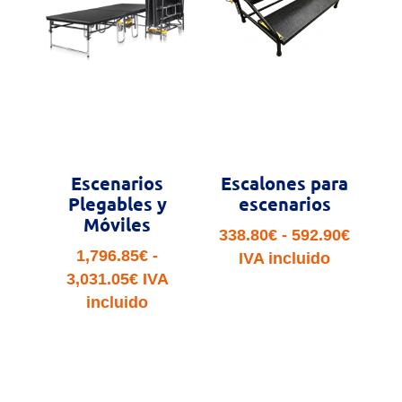
Escenarios
Escalones para
Plegables y
escenarios
Móviles
Rango
338.80
€
-
592.90
€
1,796.85
€
-
de
IVA incluido
Rango
3,031.05
€
IVA
precio
de
incluido
desde
precios:
338.80
desde
hasta
1,796.85€
592.90
hasta