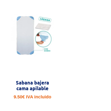
55.95€
hasta
284.50€
Sabana bajera
cama apilable
9.50
€
IVA incluido