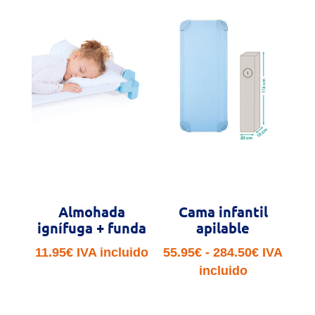
Almohada
Cama infantil
ignífuga + funda
apilable
Rango
11.95
€
IVA incluido
55.95
€
-
284.50
€
IVA
de
incluido
precios:
desde