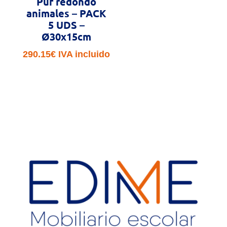
Puf redondo
animales – PACK
5 UDS –
Ø30x15cm
290.15
€
IVA incluido