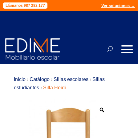
Ver soluciones →
Presupuesto →
Llámanos 987 282 177
Llámanos 987 282 177
Inicio
›
Catálogo
›
Sillas escolares
›
Sillas
estudiantes
›
Silla Heidi