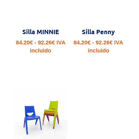
Silla MINNIE
Silla Penny
Rango
Rango
84.20
€
-
92.26
€
IVA
84.20
€
-
92.26
€
IVA
de
de
incluido
incluido
precios:
precios:
desde
desde
84.20€
84.20€
hasta
hasta
92.26€
92.26€