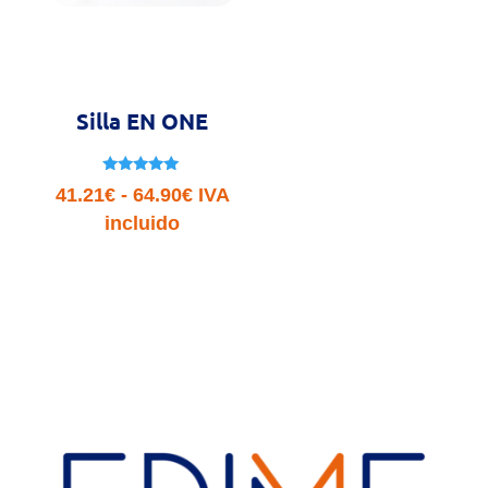
Silla EN ONE
Valorado
Rango
41.21
€
-
64.90
€
IVA
con
5.00
de
incluido
de 5
precios:
desde
41.21€
hasta
64.90€