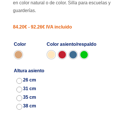
en color natural o de color. Silla para escuelas y
guarderías.
Rango
84.20
€
-
92.26
€
IVA incluido
de
precios:
Color
Color asiento/respaldo
desde
84.20€
hasta
Altura asiento
92.26€
26 cm
31 cm
35 cm
38 cm