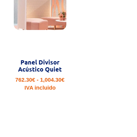
Panel Divisor
Acústico Quiet
Rango
762.30
€
-
1,004.30
€
de
IVA incluido
precios:
desde
762.30€
hasta
1,004.30€