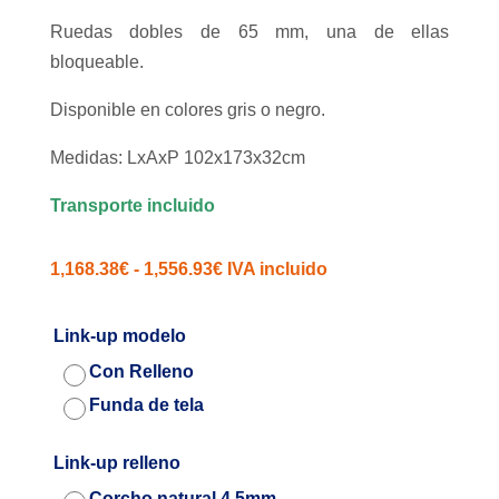
Ruedas dobles de 65 mm, una de ellas
bloqueable.
Disponible en colores gris o negro.
Medidas: LxAxP 102x173x32cm
Transporte incluido
Rango
1,168.38
€
-
1,556.93
€
IVA incluido
de
precios:
Link-up modelo
desde
Con Relleno
1,168.38€
Funda de tela
hasta
1,556.93€
Link-up relleno
Corcho natural 4.5mm