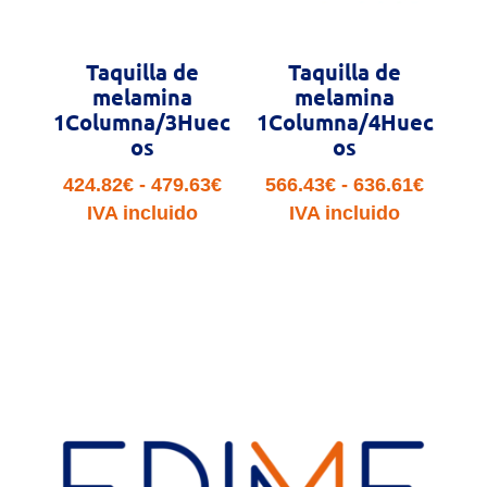
Taquilla de
Taquilla de
melamina
melamina
1Columna/3Huec
1Columna/4Huec
os
os
Rango
Rango
424.82
€
-
479.63
€
566.43
€
-
636.61
€
de
de
IVA incluido
IVA incluido
precios:
precio
desde
desde
424.82€
566.43
hasta
hasta
479.63€
636.61