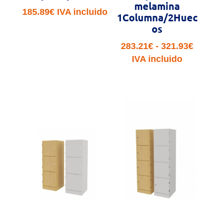
melamina
185.89
€
IVA incluido
1Columna/2Huec
os
Rango
283.21
€
-
321.93
€
de
IVA incluido
precio
desde
283.21
hasta
321.93