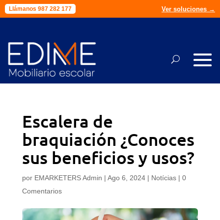
Ver soluciones →
Llámanos 987 282 177
Escalera de
braquiación ¿Conoces
sus beneficios y usos?
por
EMARKETERS Admin
|
Ago 6, 2024
|
Notícias
|
0
Comentarios