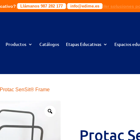
cativo?
|
|
|
|
Ver soluciones p
Solic
ciones a tu medida!
Llámanos 987 282 177
Llámanos 987 282 177
info@edime.es
info@edime.es
Productos
Catálogos
Etapas Educativas
Espacios edu
Protac SenSit® Frame
Protac S