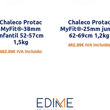
Chaleco Protac
Chaleco Prota
MyFit®-38mm
MyFit®-25mm jun
infantil 52-57cm
62-69cm 1,2kg
1,5kg
462.89
€
IVA incluid
462.89
€
IVA incluido