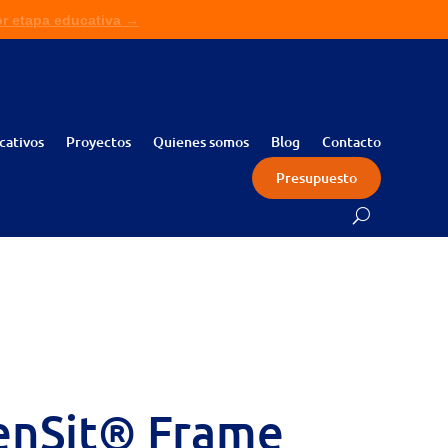
or etapa educativa →
ita presupuesto sin compromiso →
cativos
Proyectos
Quienes somos
Blog
Contacto
Presupuesto
enSit® Frame