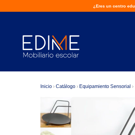
¿Eres un centro educativo?
¿Eres un centro edu
¡Solu
Inicio
›
Catálogo
›
Equipamiento Sensorial
›