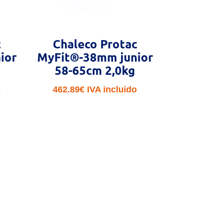
c
Chaleco Protac
ior
MyFit®-38mm junior
58-65cm 2,0kg
o
462.89
€
IVA incluido