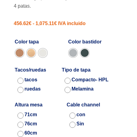
4 patas.
Rango
456.62
€
-
1,075.11
€
IVA incluido
de
precios:
Color tapa
Color bastidor
desde
456.62€
hasta
Tacos/ruedas
Tipo de tapa
1,075.11€
tacos
Compacto- HPL
ruedas
Melamina
Altura mesa
Cable channel
71cm
con
76cm
Sin
60cm