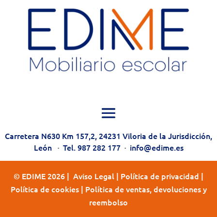
Carretera N630 Km 157,2, 24231 Viloria de la Jurisdicción,
León
·
Tel. 987 282 177
·
info@edime.es
© EDIME 2026 |
Aviso Legal
|
Política de privacidad
|
Política de cookies
|
Política de ventas, devoluciones y
reembolso