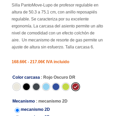
Silla PantoMove-Lupo de profesor regulable en
altura de 50.3 a 75.1 cm, con anillo reposapiés
regulable. Se caracteriza por su excelente
ergonomía. La carcasa del asiento permite un alto
nivel de comodidad con un efecto colchón de
aire. Un mecanismo de resorte de gas permite un
ajuste de altura sin esfuerzo. Talla carcasa 6.
Rango
168.66
€
-
217.06
€
IVA incluido
de
precios:
Color carcasa
: Rojo Oscuro DR
desde
168.66€
hasta
Mecanismo
: mecanismo 2D
217.06€
mecanismo 2D