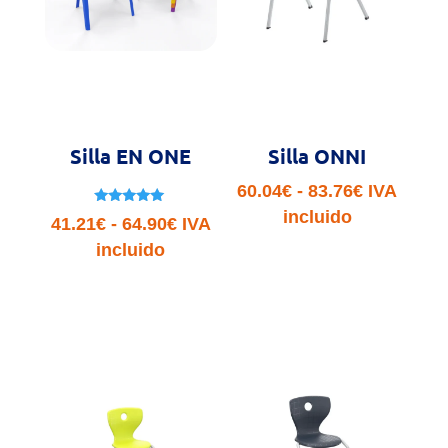
Silla EN ONE
Silla ONNI
Rango
60.04
€
-
83.76
€
IVA
de
incluido
Valorado
Rango
41.21
€
-
64.90
€
IVA
con
precios:
5.00
de
incluido
de 5
desde
precios:
60.04€
desde
hasta
41.21€
83.76€
hasta
64.90€